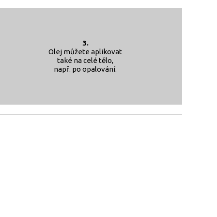
3.
Olej můžete aplikovat
také na celé tělo,
např. po opalování.