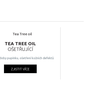
TEA TREE OIL
OŠETŘUJÍCÍ
doby pupínku, ošetření kožních defektů
ZJISTIT VÍCE