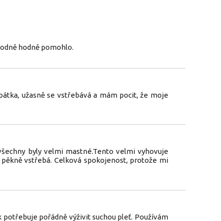
ozhodně hodně pomohlo.
átka, užasně se vstřebává a mám pocit, že moje
 všechny byly velmi mastné.Tento velmi vyhovuje
i pěkně vstřebá. Celková spokojenost, protože mi
k potřebuje pořádně výživit suchou pleť. Používám