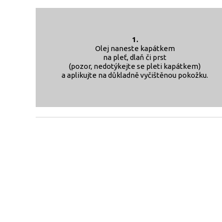
1.
Olej naneste kapátkem
na pleť, dlaň či prst
(pozor, nedotýkejte se pleti kapátkem)
a aplikujte na důkladně vyčištěnou pokožku.