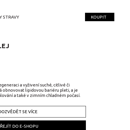
Y STRAVY
KOUPIT
LEJ
generaci a vyživení suché, citlivé či
obnovovat lipidovou bariéru pleti, a je
lování a také v zimním chladném počasí.
DOZVĚDĚT SE VÍCE
ŘEJÍT DO E-SHOPU