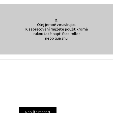
2.
Olej jemně vmasírujte.
K zapracování můžete použít kromě
rukou také např. face roller
nebo gua shu.
Napište recenzi