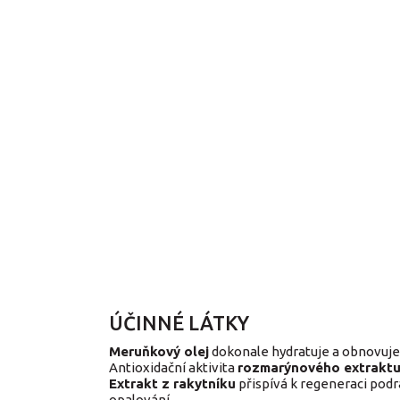
ÚČINNÉ LÁTKY
Meruňkový olej
dokonale hydratuje a obnovuje l
Antioxidační aktivita
rozmarýnového extrakt
Extrakt z rakytníku
přispívá k regeneraci podr
opalování.