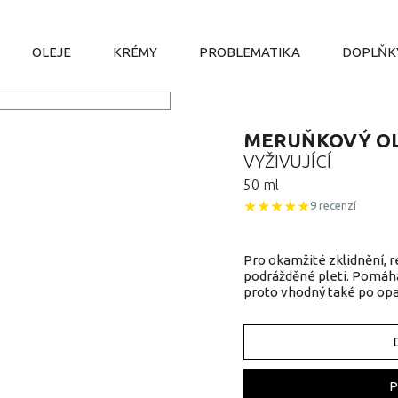
OLEJE
KRÉMY
PROBLEMATIKA
DOPLŇK
MERUŇKOVÝ O
VYŽIVUJÍCÍ
50 ml
★
★
★
★
★
9 recenzí
Pro okamžité zklidnění, re
podrážděné pleti. Pomáhá 
proto vhodný také po opa
P