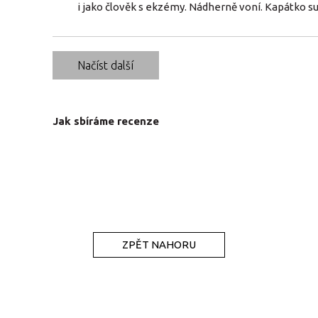
i jako člověk s ekzémy. Nádherně voní. Kapátko su
Načíst další
Jak sbíráme recenze
ZPĚT NAHORU