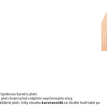
ipidovou bariéru pleti.
u
pleť chrání před vnějšími nepříznivými vlivy.
ážděné pleti. Díky obsahu
karotenoidů
se skvělé hodí také po