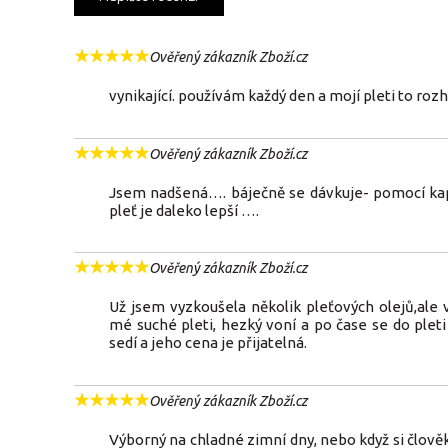
★
★
★
★
★
Ověřený zákazník Zboží.cz
vynikající. používám každý den a mojí pleti to r
★
★
★
★
★
Ověřený zákazník Zboží.cz
Jsem nadšená…. báječně se dávkuje- pomocí kap
pleť je daleko lepší ….
★
★
★
★
★
Ověřený zákazník Zboží.cz
Už jsem vyzkoušela několik pleťových olejů,ale
mé suché pleti, hezký voní a po čase se do plet
sedí a jeho cena je přijatelná.
★
★
★
★
★
Ověřený zákazník Zboží.cz
Výborný na chladné zimní dny, nebo když si člově