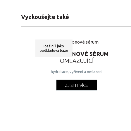
Vyzkoušejte také
Ideální i jako
podkladová báze
HYALURONOVÉ SÉRUM
OMLAZUJÍCÍ
hydratace, vyživení a omlazení
ZJISTIT VÍCE