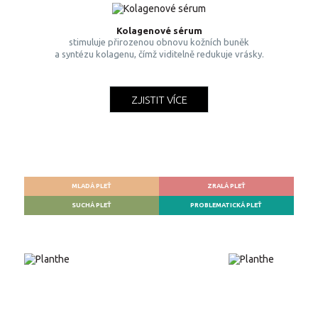
Kolagenové sérum
stimuluje přirozenou obnovu kožních buněk
a syntézu kolagenu, čímž viditelně redukuje vrásky.
ZJISTIT VÍCE
MLADÁ PLEŤ
ZRALÁ PLEŤ
SUCHÁ PLEŤ
PROBLEMATICKÁ PLEŤ