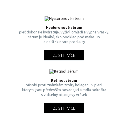
Hyaluronové sérum
pleť dokonale hydratuje, vyživí, omladí a vypne vrásky.
sérum je ideální jako podklad pod make-up
a další skincare produkty
ZJISTIT VÍCE
Retinol sérum
působí proti známkám ztráty kolagenu v pleti,
kterými jsou především povadající a mdlá pokožka
s viditelnými projevy vrásek
ZJISTIT VÍCE